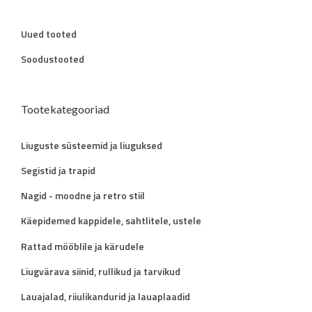
Uued tooted
Soodustooted
Tootekategooriad
Liuguste süsteemid ja liuguksed
Segistid ja trapid
Nagid - moodne ja retro stiil
Käepidemed kappidele, sahtlitele, ustele
Rattad mööblile ja kärudele
Liugvärava siinid, rullikud ja tarvikud
Lauajalad, riiulikandurid ja lauaplaadid