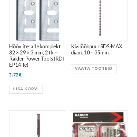
Höövliterade komplekt
Kivilöökpuur SDS-MAX,
82 × 29 × 3 mm, 2 tk –
diam. 10 – 35mm
Raider Power Tools (RDI-
EP14-le)
VAATA TOOTEID
3.72
€
LISA KORVI