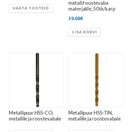
metall/roostevaba
materjalile, 50tk/karp
VAATA TOOTEID
39.68
€
LISA KORVI
Metallipuur HSS-CO;
Metallipuur HSS-TIN,
metallile ja roostevabale
metallile ja roostevabale