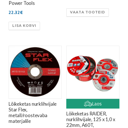
Power Tools
22.32
€
VAATA TOOTEID
LISA KORVI
Laos
Lõikeketas nurklihvijale
Star Flex,
Lõikeketas RAIDER,
metall/roostevaba
nurklihvijale, 125 x 1,0 x
materjalile
22mm, A60T,