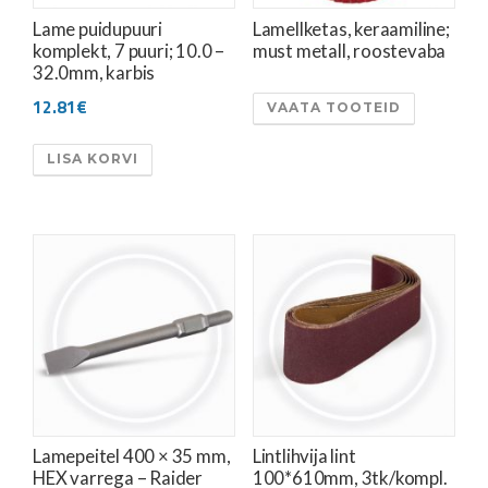
Lame puidupuuri
Lamellketas, keraamiline;
komplekt, 7 puuri; 10.0 –
must metall, roostevaba
32.0mm, karbis
12.81
€
VAATA TOOTEID
LISA KORVI
Lamepeitel 400 × 35 mm,
Lintlihvija lint
HEX varrega – Raider
100*610mm, 3tk/kompl.