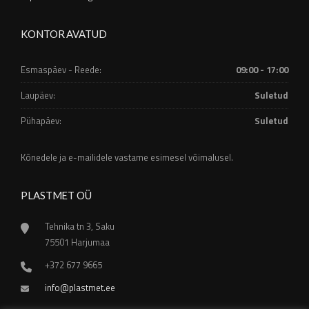
KONTOR AVATUD
Esmaspäev - Reede:
09:00 - 17:00
Laupäev:
Suletud
Pühapäev:
Suletud
Kõnedele ja e-mailidele vastame esimesel võimalusel.
PLASTMET OÜ
Tehnika tn 3, Saku
75501 Harjumaa
+372 677 9665
info@plastmet.ee