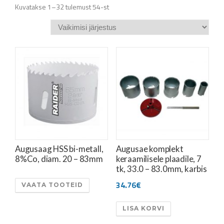
Kuvatakse 1–32 tulemust 54-st
Augusaag HSS bi-metall,
Augusae komplekt
8%Co, diam. 20 – 83mm
keraamilisele plaadile, 7
tk, 33.0 – 83.0mm, karbis
34.76
€
VAATA TOOTEID
LISA KORVI