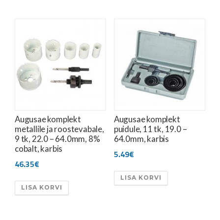
Augusae komplekt
Augusae komplekt
metallile ja roostevabale,
puidule, 11 tk, 19.0 –
9 tk, 22.0 – 64.0mm, 8%
64.0mm, karbis
cobalt, karbis
5.49
€
46.35
€
LISA KORVI
LISA KORVI