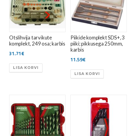
Otslihvija tarvikute
Piikide komplekt SDS+, 3
komplekt, 249 osa; karbis
piiki; pikkusega 250mm,
karbis
31.71
€
11.59
€
LISA KORVI
LISA KORVI