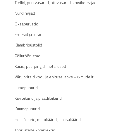
Trellid, puurvasarad, piikvasarad, kruvikeerajad
Nurklihvijad
Oksapurustid
Freesid ja terad
Klambripüstolid
Põllutööriistad
Käiad, puurpingid, metallsaed
Värvipritsid kodu ja ehituse jaoks – 6 mudelit
Lumepuhurid
Kivilõikurid ja plaadilõikurid
Kuumapuhurid
Hekilõikurid, murukäärid ja oksakäärid
Tööriistade komplektid