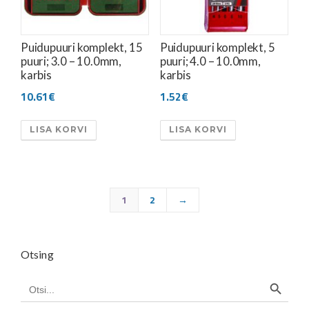
Puidupuuri komplekt, 15
Puidupuuri komplekt, 5
puuri; 3.0 – 10.0mm,
puuri; 4.0 – 10.0mm,
karbis
karbis
10.61
€
1.52
€
LISA KORVI
LISA KORVI
1
2
→
Otsing
Search Button
Search
for: