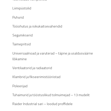
Liimipüstolid
Puhurid
Tööohutus ja isikukaitsevahendid
Segumikserid
Taimepritsid
Universaalnoad ja varuterad – täpne ja usaldusväärne
lõikamine
Ventilaatorid ja radiaatorid
Klambrid ja fikseerimistööriistad
Poleerijad
Tuhaimurid ja tööstuslikud tolmuimejad – 13 mudelit
Raider Industrial sari – loodud proffidele