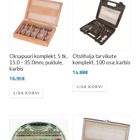
Oksapuuri komplekt, 5 tk,
Otslihvija tarvikute
15.0 – 35.0mm, puidule,
komplekt, 100 osa; karbis
karbis
14.88
€
16.95
€
LISA KORVI
LISA KORVI