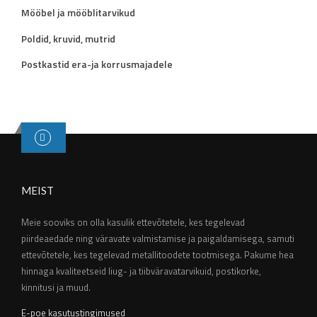
Mööbel ja mööblitarvikud
Poldid, kruvid, mutrid
Postkastid era-ja korrusmajadele
MEIST
Meie sooviks on olla kasulik ettevõtetele, kes tegelevad
piirdeaedade ning väravate valmistamise ja paigaldamisega, samuti
ettevõtetele, kes tegelevad metallitoodete tootmisega. Pakume hea
hinnaga kvaliteetseid liug- ja tiibväravatarvikuid, postikorke,
kinnitusi ja muud.
E-poe kasutustingimused