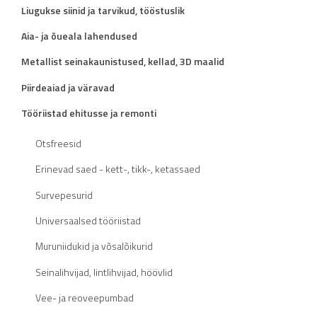
Liugukse siinid ja tarvikud, tööstuslik
Aia- ja õueala lahendused
Metallist seinakaunistused, kellad, 3D maalid
Piirdeaiad ja väravad
Tööriistad ehitusse ja remonti
Otsfreesid
Erinevad saed - kett-, tikk-, ketassaed
Survepesurid
Universaalsed tööriistad
Muruniidukid ja võsalõikurid
Seinalihvijad, lintlihvijad, höövlid
Vee- ja reoveepumbad