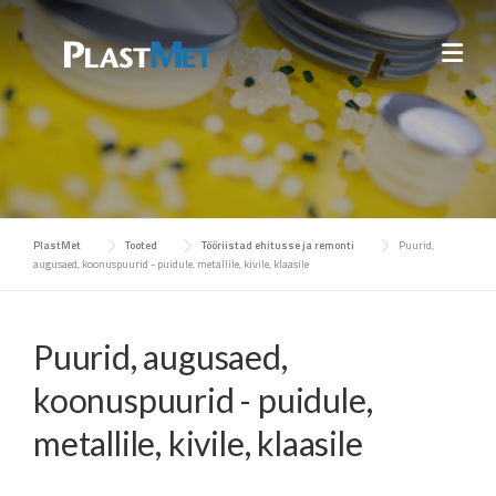
Skip
to
content
PlastMet
Tooted
Tööriistad ehitusse ja remonti
Puurid,
augusaed, koonuspuurid - puidule, metallile, kivile, klaasile
Puurid, augusaed,
koonuspuurid - puidule,
metallile, kivile, klaasile