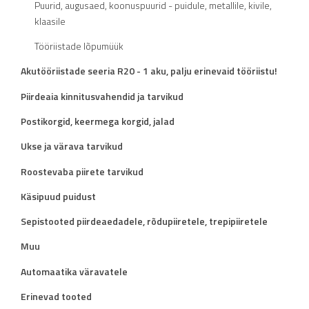
Puurid, augusaed, koonuspuurid - puidule, metallile, kivile,
klaasile
Tööriistade lõpumüük
Akutööriistade seeria R20 - 1 aku, palju erinevaid tööriistu!
Piirdeaia kinnitusvahendid ja tarvikud
Postikorgid, keermega korgid, jalad
Ukse ja värava tarvikud
Roostevaba piirete tarvikud
Käsipuud puidust
Sepistooted piirdeaedadele, rõdupiiretele, trepipiiretele
Muu
Automaatika väravatele
Erinevad tooted