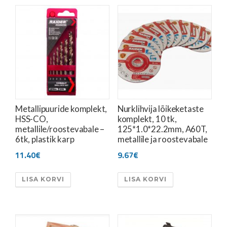
Metallipuuride komplekt,
Nurklihvija lõikeketaste
HSS-CO,
komplekt, 10 tk,
metallile/roostevabale –
125*1.0*22.2mm, A60T,
6tk, plastik karp
metallile ja roostevabale
11.40
€
9.67
€
LISA KORVI
LISA KORVI