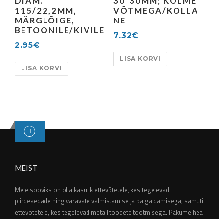
DIAM.
30*30MM; KOLME
115/22,2MM,
VÕTMEGA/KOLLA
MÄRGLÕIGE,
NE
BETOONILE/KIVILE
7.32
€
2.95
€
LISA KORVI
LISA KORVI
MEIST
Meie sooviks on olla kasulik ettevõtetele, kes tegelevad
piirdeaedade ning väravate valmistamise ja paigaldamisega, samuti
ettevõtetele, kes tegelevad metallitoodete tootmisega. Pakume hea