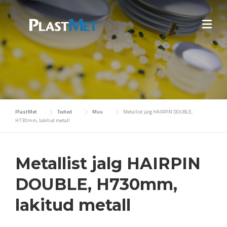
Skip
to
content
PlastMet
Tooted
Muu
Metallist jalg HAIRPIN DOUBLE,
H730mm, lakitud metall
Metallist jalg HAIRPIN
DOUBLE, H730mm,
lakitud metall