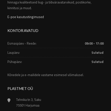
hinnaga kvaliteetseid liug- ja tiibväravatarvikuid, postikorke,
kinnitusi ja muud.
E-poe kasutustingimused
KONTOR AVATUD
Esmaspäev - Reede:
09:00 - 17:00
Laupäev:
Suletud
Pühapäev:
Suletud
Kõnedele ja e-mailidele vastame esimesel võimalusel.
PLASTMET OÜ
Tehnika tn 3, Saku
75501 Harjumaa