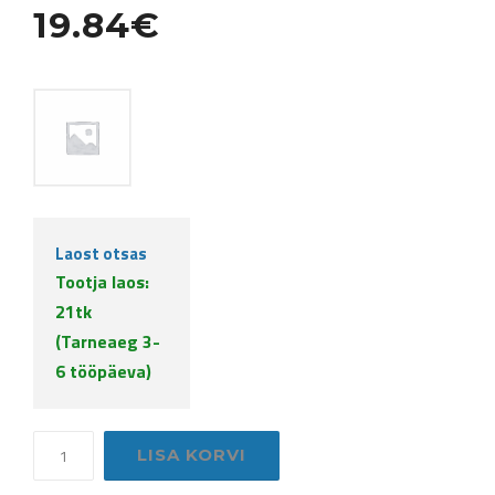
19.84
€
Laost otsas
Tootja laos:
21tk
(Tarneaeg 3-
6 tööpäeva)
Metallist
LISA KORVI
jalg
HAIRPIN