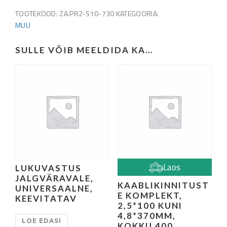
DOUBLE,
TOOTEKOOD:
ZA.PR2-S10-730
KATEGOORIA:
H730mm,
MUU
lakitud
metall
SULLE VÕIB MEELDIDA KA…
kogus
Laos
LUKUVASTUS
JALGVÄRAVALE,
KAABLIKINNITUST
UNIVERSAALNE,
E KOMPLEKT,
KEEVITATAV
2,5*100 KUNI
4,8*370MM,
LOE EDASI
KOKKU 400