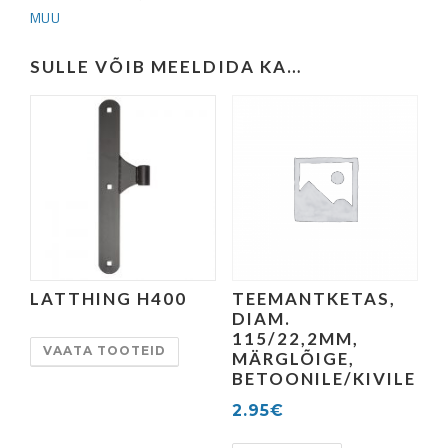
42/L4000mm,
MUU
seinakinnitused
roostevaba,
SULLE VÕIB MEELDIDA KA…
AISI304,
Satiin
kogus
LATTHING H400
TEEMANTKETAS,
DIAM.
115/22,2MM,
VAATA TOOTEID
MÄRGLÕIGE,
BETOONILE/KIVILE
2.95
€