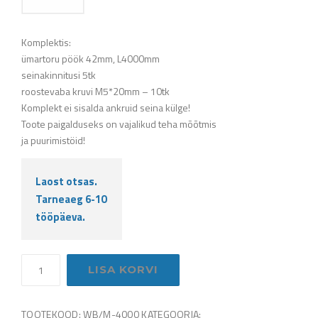
Komplektis:
ümartoru pöök 42mm, L4000mm
seinakinnitusi 5tk
roostevaba kruvi M5*20mm – 10tk
Komplekt ei sisalda ankruid seina külge!
Toote paigalduseks on vajalikud teha mõõtmis
ja puurimistöid!
Laost otsas.
Tarneaeg 6-10
tööpäeva.
Puidust
LISA KORVI
(pöök)
käsipuu
komplekt
TOOTEKOOD:
WB/M-4000
KATEGOORIA: