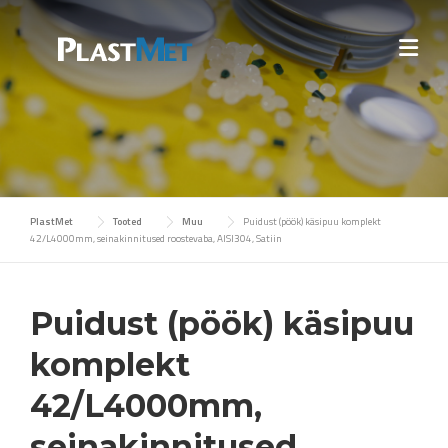
Skip
to
content
PlastMet
Tooted
Muu
Puidust (pöök) käsipuu komplekt
42/L4000mm, seinakinnitused roostevaba, AISI304, Satiin
Puidust (pöök) käsipuu
komplekt
42/L4000mm,
seinakinnitused