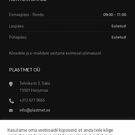
Esmaspäev - Reede:
09:00 - 17:00
Laupäev:
Suletud
Pühapäev:
Suletud
Kõnedele ja e-mailidele vastame esimesel võimalusel.
PLASTMET OÜ
Tehnika tn 3, Saku
75501 Harjumaa
+372 677 9665
info@plastmet.ee
Kasutame oma veebisaidil küpsiseid, et anda teile kõige
Sellel veebilehel kasutatakse küpsiseid, et paremini mõista