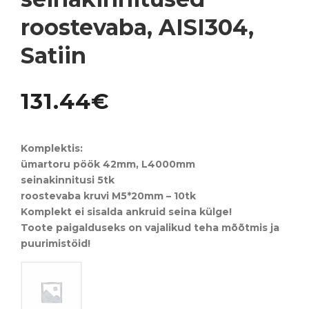
roostevaba, AISI304,
Satiin
131.44
€
Komplektis:
ümartoru pöök 42mm, L4000mm
seinakinnitusi 5tk
roostevaba kruvi M5*20mm – 10tk
Komplekt ei sisalda ankruid seina külge!
Toote paigalduseks on vajalikud teha mõõtmis ja
puurimistöid!