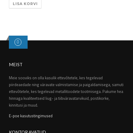
LISA KORVI
MEIST
Meie sooviks on olla kasulik ettevõtetele, kes tegelevad
piirdeaedade ning väravate valmistamise ja paigaldamisega, samuti
ettevõtetele, kes tegelevad metallitoodete tootmisega. Pakume hea
hinnaga kvaliteetseid liug- ja tiibväravatarvikuid, postikorke,
kinnitusi ja muud.
E-poe kasutustingimused
KONTOR AVATUD