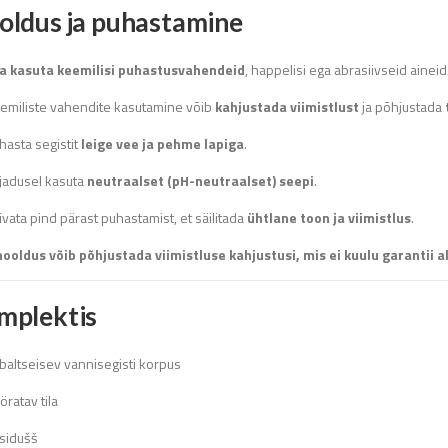
oldus ja puhastamine
a kasuta keemilisi puhastusvahendeid
, happelisi ega abrasiivseid aineid
emiliste vahendite kasutamine võib
kahjustada viimistlust
ja põhjustada
hasta segistit
leige vee ja pehme lapiga
.
jadusel kasuta
neutraalset (pH-neutraalset) seepi
.
ivata pind pärast puhastamist, et säilitada
ühtlane toon ja viimistlus
.
hooldus võib põhjustada viimistluse kahjustusi, mis ei kuulu garantii al
mplektis
baltseisev vannisegisti korpus
öratav tila
sidušš