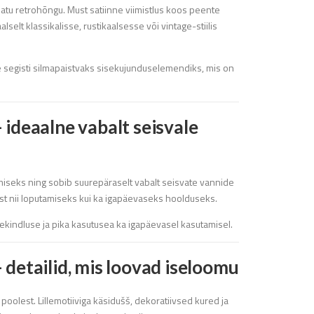
jatu retrohõngu. Must satiinne viimistlus koos peente
selt klassikalisse, rustikaalsesse või vintage-stiilis
le segisti silmapaistvaks sisekujunduselemendiks, mis on
ideaalne vabalt seisvale
seks ning sobib suurepäraselt vabalt seisvate vannide
ust nii loputamiseks kui ka igapäevaseks hoolduseks.
ekindluse ja pika kasutusea ka igapäevasel kasutamisel.
detailid, mis loovad iseloomu
 poolest. Lillemotiiviga käsidušš, dekoratiivsed kured ja