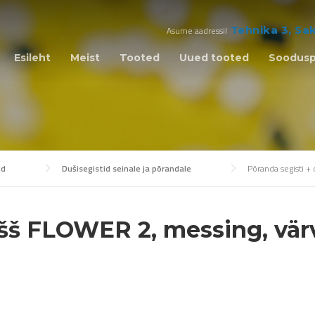
Tehnika 3, Sa
Asume aadressil
Esileht
Meist
Tooted
Uued tooted
Soodus
id
Dušisegistid seinale ja põrandale
Põranda segisti +
šš FLOWER 2, messing, värv