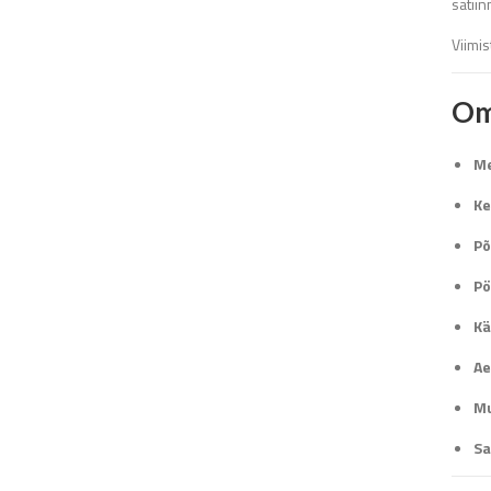
satii
Viimis
Om
Me
Ke
Põ
Pö
Kä
Ae
Mu
Sa