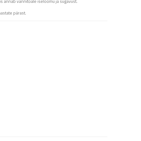
s annab vannitoale iseloomu ja sügavust.
aastate pärast.