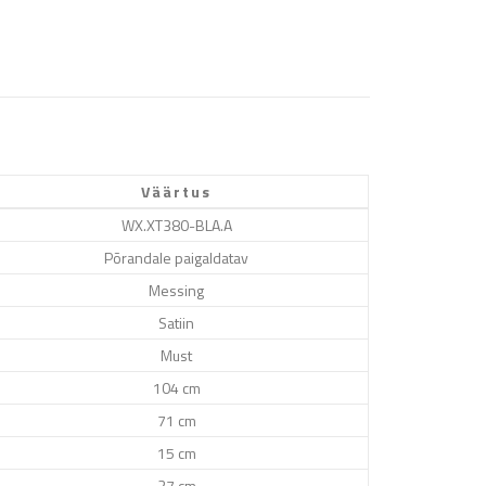
Väärtus
WX.XT380-BLA.A
Põrandale paigaldatav
Messing
Satiin
Must
104 cm
71 cm
15 cm
27 cm