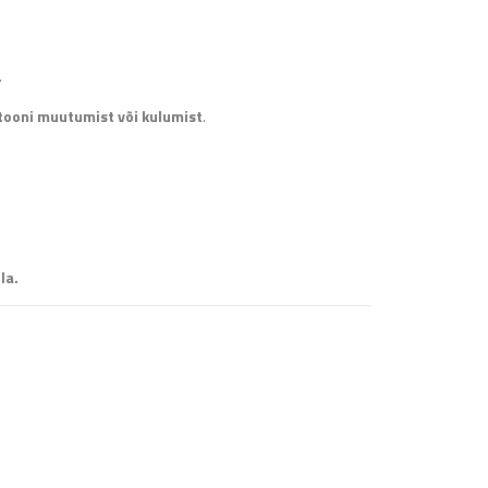
.
tooni muutumist või kulumist
.
la.