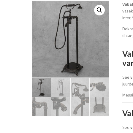
Vabal
vaseka
interj
Dekor
ühtaeg
Va
va
See
v
juurd
Messi
Vab
See
v