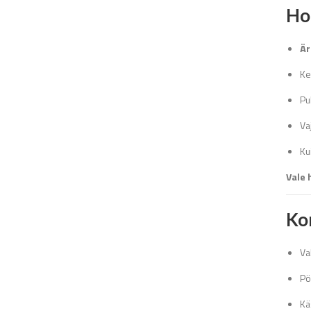
Ho
Är
Ke
Pu
Va
Ku
Vale 
Ko
Va
Pö
Kä