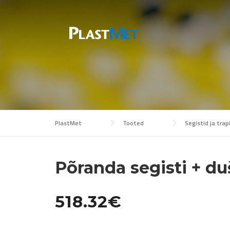
Skip
to
content
PlastMet
Tooted
Segistid ja trap
Põranda segisti + du
518.32
€