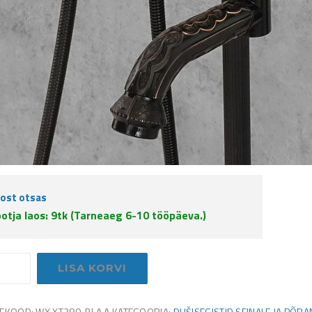
ost otsas
otja laos: 9tk (Tarneaeg 6-10 tööpäeva.)
da
LISA KORVI
i
EKOOD:
WX.XT380-BLA.A
KATEGOORIA:
DUŠISEGISTID SEINALE JA PÕR