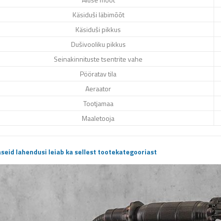
Käsiduši läbimõõt
Käsiduši pikkus
Dušivooliku pikkus
Seinakinnituste tsentrite vahe
Pööratav tila
Aeraator
Tootjamaa
Maaletooja
seid lahendusi leiab ka sellest tootekategooriast