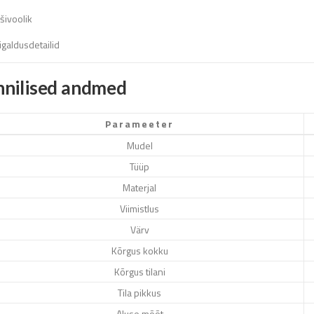
šivoolik
igaldusdetailid
hnilised andmed
Parameeter
Mudel
Tüüp
Materjal
Viimistlus
Värv
Kõrgus kokku
Kõrgus tilani
Tila pikkus
Aluse mõõt