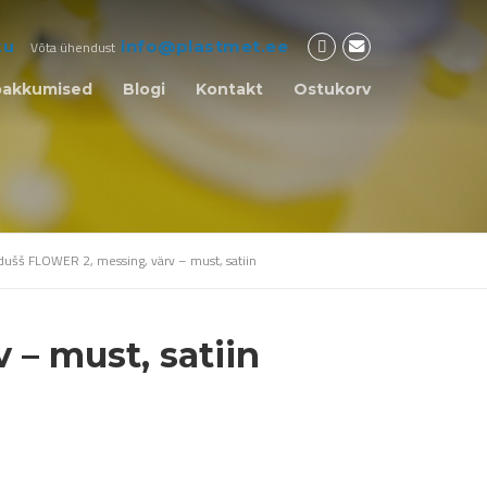
ku
info@plastmet.ee
Võta ühendust
pakkumised
Blogi
Kontakt
Ostukorv
 dušš FLOWER 2, messing, värv – must, satiin
 – must, satiin