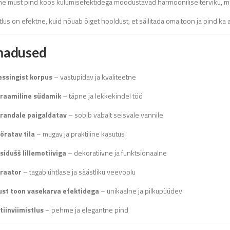
nne must pind koos kulumisefektidega moodustavad harmoonilise terviku, mi
tlus on efektne, kuid nõuab õiget hooldust, et säilitada oma toon ja pind ka 
adused
ssingist korpus
– vastupidav ja kvaliteetne
raamiline südamik
– täpne ja lekkekindel töö
randale paigaldatav
– sobib vabalt seisvale vannile
öratav tila
– mugav ja praktiline kasutus
sidušš lillemotiiviga
– dekoratiivne ja funktsionaalne
raator
– tagab ühtlase ja säästliku veevoolu
st toon vasekarva efektidega
– unikaalne ja pilkupüüdev
tiinviimistlus
– pehme ja elegantne pind