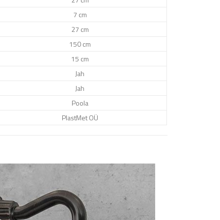
7 cm
27 cm
150 cm
15 cm
Jah
Jah
Poola
PlastMet OÜ