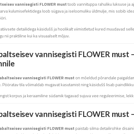
tseisev vannisegisti FLOWER must
toob vannituppa rahuliku luksuse ja a
rva kulumisefektidega loob sügava ja iseloomuliku üldmulje, mis sobib ideaal
ööri.
atiivsete detailidega käsidušš ja hoolikalt viimistletud kured muudavad sel
u nii praktiline kui ka visuaalselt mõjuv.
baltseisev vannisegisti FLOWER must – 
nnile
abaltseisev vannisegisti FLOWER must
on mõeldud põrandale paigaldami
e. Pööratav tila võimaldab mugavat kasutamist ning käsidušš lisab paindlikk
ngist korpus ja keraamiline südamik tagavad sujuva vee reguleerimise, lekk
altseisev vannisegisti FLOWER must – 
abaltseisev vannisegisti FLOWER must
paistab silma detailirohke disaini