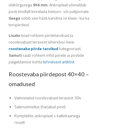
üldkõrgusega
956 mm
. Ankruplaat võimaldab
posti kindlalt kinnitada betoon- või puitpinnale.
Seega
sobib see hästi kandma nii klaas- kui ka
torupiirdeid.
Lisaks
leiad rohkem piirdetarvikuid ja
roostevabast terasest lahendusi meie
roostevaba piirde tarvikud
kategooriast.
Samuti
saab rohkem infot piirete ja postide
paigaldamise kohta
tehnilisest artiklist
.
Roostevaba piirdepost 40×40 –
omadused
Valmistatud roostevabast terasest 304
Satiinviimistlus (harjatud pind)
Komplektis ankruplaat + kattekaanega
rosett