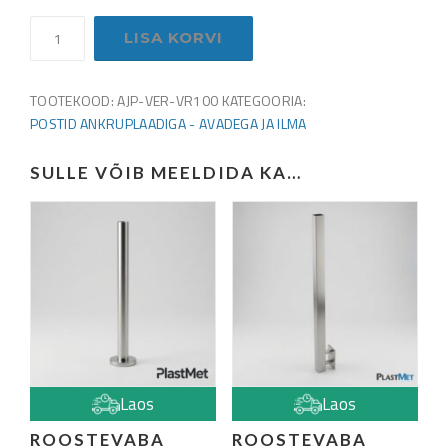
Roostevaba
LISA KORVI
post
40x40
mm
TOOTEKOOD:
AJP-VER-VR100
KATEGOORIA:
H956
POSTID ANKRUPLAADIGA - AVADEGA JA ILMA
mm
–
SULLE VÕIB MEELDIDA KA…
ilma
klaasikinnituste
ja
käsipuukinnituseta,
ankruplaadil
(satiin,
AISI
304)
kogus
Laos
Laos
ROOSTEVABA
ROOSTEVABA