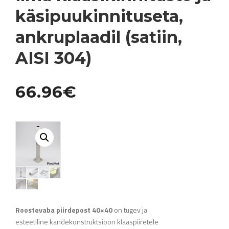
käsipuukinnituseta,
ankruplaadil (satiin,
AISI 304)
66.96
€
Roostevaba piirdepost 40×40
on tugev ja
esteetiline kandekonstruktsioon klaaspiiretele