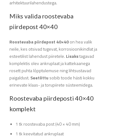
arhitektuurilahendustega.
Miks valida roostevaba
piirdepost 40×40
Roostevaba piirdepost 40×40
on hea valik
neile, kes otsivad tugevat, korrosioonikindlat ja
esteetilist lahendust piiretele.
Lisaks
tagavad
komplektis olev ankruplaat ja kattekaanega
rosett puhta lõpptulemuse ning lihtsustavad
paigaldust.
Seetõttu
sobib toode hästi kokku
erinevate klaas- ja torupiirete süsteemidega.
Roostevaba piirdeposti 40×40
komplekt
1 tk roostevaba post (40 × 40 mm)
1 tk keevitatud ankruplaat