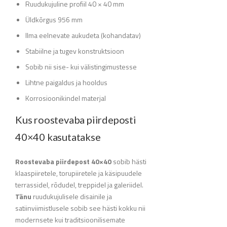
Ruudukujuline profiil 40 × 40 mm
Üldkõrgus 956 mm
Ilma eelnevate aukudeta (kohandatav)
Stabiilne ja tugev konstruktsioon
Sobib nii sise- kui välistingimustesse
Lihtne paigaldus ja hooldus
Korrosioonikindel materjal
Kus roostevaba piirdeposti
40×40 kasutatakse
Roostevaba piirdepost 40×40
sobib hästi
klaaspiiretele, torupiiretele ja käsipuudele
terrassidel, rõdudel, treppidel ja galeriidel.
Tänu
ruudukujulisele disainile ja
satiinviimistlusele sobib see hästi kokku nii
modernsete kui traditsioonilisemate