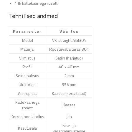
1 tk kattekaanega rosett
Tehnilised andmed
Parameeter
Väärtus
Mudel
VK-straight AISI304
Materjal
Roostevaba teras 304
Viimistlus
Satiin (harjatud)
Profiil
40 × 40 mm
Seina paksus
2 mm
Üldkõrgus
956 mm
Ankruplaat
Kaasas (keevitatud)
Kattekaanega
Kaasas
rosett
Korrosioonikindlus
Jah
Sise- ja
Kasutusala
välistingimustesse