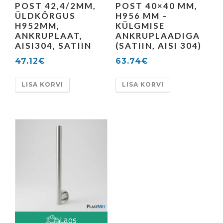
POST 42,4/2MM,
POST 40×40 MM,
ÜLDKÕRGUS
H956 MM –
H952MM,
KÜLGMISE
ANKRUPLAAT,
ANKRUPLAADIGA
AISI304, SATIIN
(SATIIN, AISI 304)
47.12
€
63.74
€
LISA KORVI
LISA KORVI
Laos