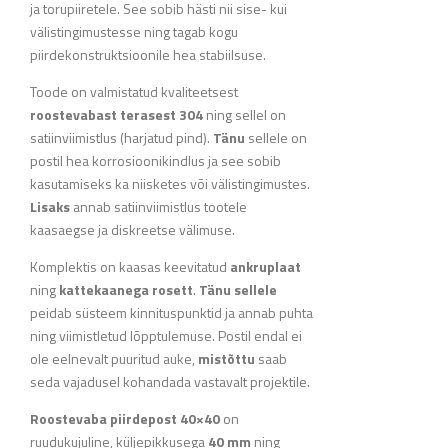
ja torupiiretele. See sobib hästi nii sise- kui
välistingimustesse ning tagab kogu
piirdekonstruktsioonile hea stabiilsuse.
Toode on valmistatud kvaliteetsest
roostevabast terasest 304
ning sellel on
satiinviimistlus (harjatud pind).
Tänu
sellele on
postil hea korrosioonikindlus ja see sobib
kasutamiseks ka niisketes või välistingimustes.
Lisaks
annab satiinviimistlus tootele
kaasaegse ja diskreetse välimuse.
Komplektis on kaasas keevitatud
ankruplaat
ning
kattekaanega rosett
.
Tänu sellele
peidab süsteem kinnituspunktid ja annab puhta
ning viimistletud lõpptulemuse. Postil endal ei
ole eelnevalt puuritud auke,
mistõttu
saab
seda vajadusel kohandada vastavalt projektile.
Roostevaba piirdepost 40×40
on
ruudukujuline, küljepikkusega
40 mm
ning