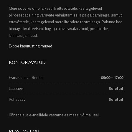
Meie sooviks on olla kasulik ettevõtetele, kes tegelevad
piirdeaedade ning väravate valmistamise ja paigaldamisega, samuti
ettevõtetele, kes tegelevad metallitoodete tootmisega. Pakume hea
hinnaga kvaliteetseid liug- ja tiibväravatarvikuid, postikorke,
kinnitusi ja muud.
E-poe kasutustingimused
KONTOR AVATUD
Esmaspäev - Reede:
09:00 - 17:00
Laupäev:
Suletud
Pühapäev:
Suletud
Kõnedele ja e-mailidele vastame esimesel võimalusel.
PLASTMET OÜ