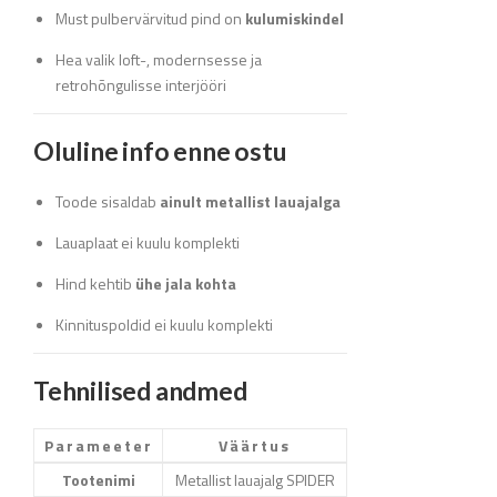
Must pulbervärvitud pind on
kulumiskindel
Hea valik loft-, modernsesse ja
retrohõngulisse interjööri
Oluline info enne ostu
Toode sisaldab
ainult metallist lauajalga
Lauaplaat ei kuulu komplekti
Hind kehtib
ühe jala kohta
Kinnituspoldid ei kuulu komplekti
Tehnilised andmed
Parameeter
Väärtus
Tootenimi
Metallist lauajalg SPIDER