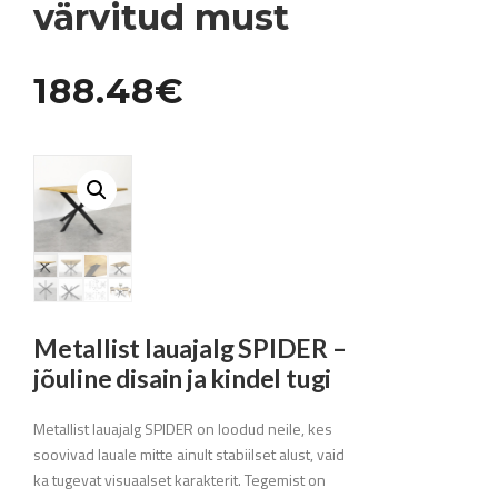
värvitud must
188.48
€
Metallist lauajalg SPIDER –
jõuline disain ja kindel tugi
Metallist lauajalg SPIDER on loodud neile, kes
soovivad lauale mitte ainult stabiilset alust, vaid
ka tugevat visuaalset karakterit. Tegemist on