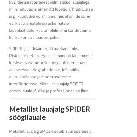
kvaliteetsest terasest valmistatud lauajalaga,
mille ristuvad elemendid loovad arhitektuurse
ja pilkupüüdva vormi. See mudel on ideaalne
valik suurematele ja raskematele
lauaplaatidele, kus on oluline nii kandevõime
kui ka konstruktsiooni jäikus.
SPIDER-jala disain ei jää märkamatuks.
Ristuvate detailidega alus muudab laua ruumis
keskseks elemendiks ning sobib eriti hästi
avaratesse söögitubadesse, loft-stiilis
eluruumidesse ja modernsetesse
interjööridesse. Metallist lauajalg SPIDER
annab lauale jõulise ja professionaalse ilme.
Metallist lauajalg SPIDER
söögilauale
Metallist lauajalg SPIDER sobib suurepäraselt