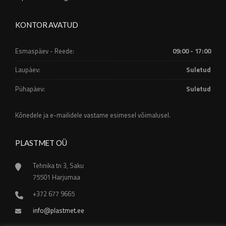
KONTOR AVATUD
Esmaspäev - Reede:
09:00 - 17:00
Laupäev:
Suletud
Pühapäev:
Suletud
Kõnedele ja e-mailidele vastame esimesel võimalusel.
PLASTMET OÜ
Tehnika tn 3, Saku
75501 Harjumaa
+372 677 9665
info@plastmet.ee