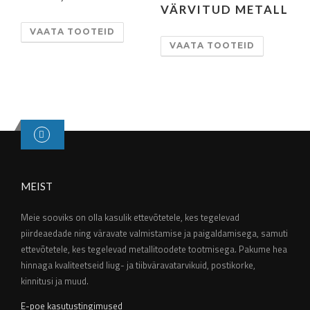
VÄRVITUD METALL
VAATA TOOTEID
VAATA TOOTEID
MEIST
Meie sooviks on olla kasulik ettevõtetele, kes tegelevad
piirdeaedade ning väravate valmistamise ja paigaldamisega, samuti
ettevõtetele, kes tegelevad metallitoodete tootmisega. Pakume hea
hinnaga kvaliteetseid liug- ja tiibväravatarvikuid, postikorke,
kinnitusi ja muud.
E-poe kasutustingimused