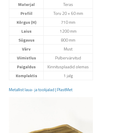
Materjal
Teras
Profiil
Toru 20 × 60 mm
Kõrgus (H)
710 mm
Laius
1200 mm
Sügavus
800 mm
Värv
Must
Viimistlus
Pulbervärvitud
Paigaldus
Kinnitusplaadid olemas
Komplektis
1 jalg
Metallist laua- ja toolijalad | PlastMet