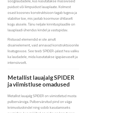
söögilaudadele, kus kasutatakse massiivseid
puidust või liimpuidust lauaplaate. Kolmest
osast koosnev konstruktsioon tagab tugeva ja
stabiilse toe, mis jaotab koormuse ühtlaselt
kogu alusele. Tänu neljale kinnitusplaadile on
lauaplaadi ühendus kindel ja vastupidav.
Ristuvad elemendid ei ole ainult
disainielement, vaid annavad konstruktsioonile
lisatugevuse. See teeb SPIDER-jalast hea valiku
ka laudadele, mida kasutatakse igapäevaselt ja
intensiivselt.
Metallist lauajalg SPIDER
ja viimistluse omadused
Metallist lauajalg SPIDER on viimistletud musta
pulbervärviga. Pulbervärvitud pind on väga
kriimustuskindel ning sobib kasutamiseks