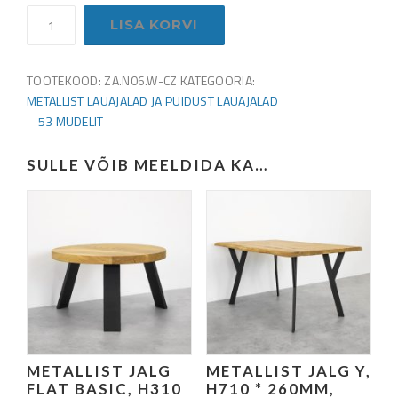
Metallist
LISA KORVI
lauajalg
SPIDER,
H710*1200mm,
TOOTEKOOD:
ZA.N06.W-CZ
KATEGOORIA:
toru
METALLIST LAUAJALAD JA PUIDUST LAUAJALAD
20*60mm,
– 53 MUDELIT
värvitud
must
SULLE VÕIB MEELDIDA KA…
kogus
METALLIST JALG
METALLIST JALG Y,
FLAT BASIC, H310
H710 * 260MM,