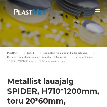
Skip
to
content
PlastMet
Tooted
Lauajalad, riiulikandurid ja lauaplaadid
Metallist lauajalad ja puidust lauajalad – 53 mudelit
Metallist lauajalg
SPIDER, H710*1200mm, toru 20*60mm, värvitud must
Metallist lauajalg
SPIDER, H710*1200mm,
toru 20*60mm,