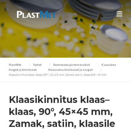
Skip
to
content
PlastMet
Tooted
Roostevaba piirete tarvikud
Klaasukse
hinged ja kinnitused
Klaasseina kinnitused ja nurgad
Klaasikinnitus klaas–klaas, 90°, 45×45 mm, Zamak, satiin, klaasile 8–10 mm
Klaasikinnitus klaas–
klaas, 90°, 45×45 mm,
Zamak, satiin, klaasile