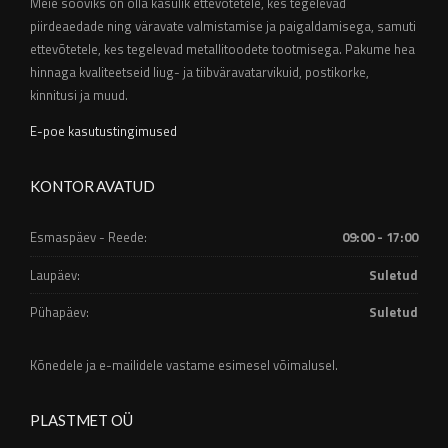
Meie sooviks on olla kasulik ettevõtetele, kes tegelevad
piirdeaedade ning väravate valmistamise ja paigaldamisega, samuti
ettevõtetele, kes tegelevad metallitoodete tootmisega. Pakume hea
hinnaga kvaliteetseid liug- ja tiibväravatarvikuid, postikorke,
kinnitusi ja muud.
E-poe kasutustingimused
KONTOR AVATUD
Esmaspäev - Reede:
09:00 - 17:00
Laupäev:
Suletud
Pühapäev:
Suletud
Kõnedele ja e-mailidele vastame esimesel võimalusel.
PLASTMET OÜ