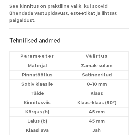
See kinnitus on praktiline valik, kui soovid
ühendada vastupidavust, esteetikat ja lihtsat
paigaldust.
Tehnilised andmed
Parameeter
Väärtus
Materjal
Zamak-sulam
Pinnatöötlus
Satineeritud
Sobiv klaasile
8–10 mm
Täide
Klaas
Kinnitusviis
Klaas–klaas (90°)
Kõrgus (h)
45 mm
Laius (b)
45 mm
Klaasi ava
Jah