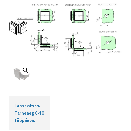
Laost otsas.
Tarneaeg 6-10
tööpäeva.