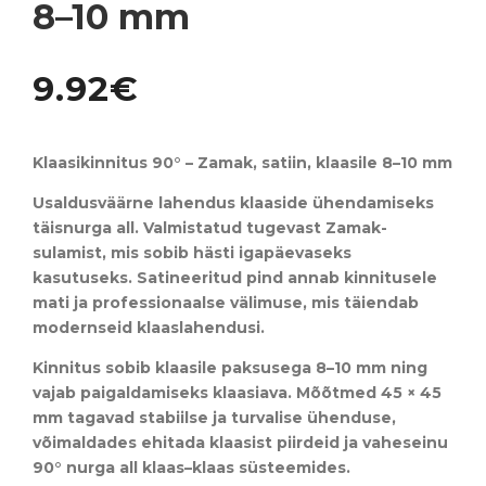
8–10 mm
9.92
€
Klaasikinnitus 90° – Zamak, satiin, klaasile 8–10 mm
Usaldusväärne lahendus klaaside ühendamiseks
täisnurga all. Valmistatud tugevast
Zamak-
sulamist
, mis sobib hästi igapäevaseks
kasutuseks. Satineeritud pind annab kinnitusele
mati ja professionaalse välimuse, mis täiendab
modernseid klaaslahendusi.
Kinnitus sobib klaasile paksusega
8–10 mm
ning
vajab paigaldamiseks klaasiava. Mõõtmed
45 × 45
mm
tagavad stabiilse ja turvalise ühenduse,
võimaldades ehitada klaasist piirdeid ja vaheseinu
90° nurga all klaas–klaas süsteemides
.