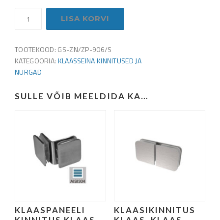
Klaasikinnitus
LISA KORVI
klaas–
klaas,
90°,
TOOTEKOOD:
GS-ZN/ZP-906/S
45x45
KATEGOORIA:
KLAASSEINA KINNITUSED JA
mm,
NURGAD
Zamak,
satiin,
SULLE VÕIB MEELDIDA KA…
klaasile
8–
10
mm
kogus
KLAASPANEELI
KLAASIKINNITUS
KINNITUS KLAAS–
KLAAS–KLAAS